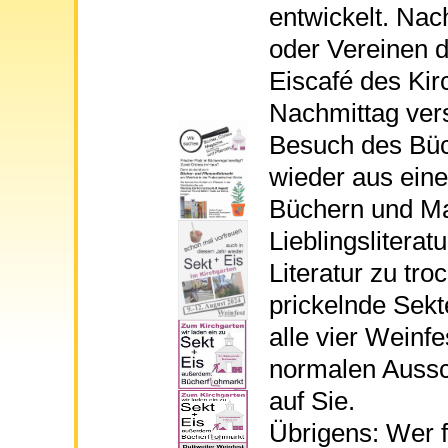
entwickelt. Na
oder Vereinen d
Eiscafé des Kir
Nachmittag vers
Besuch des Büch
wieder aus eine
Büchern und Ma
Lieblingslitera
Literatur zu tro
prickelnde Sekt
alle vier Weinf
normalen Aussc
auf Sie.
Übrigens: Wer f