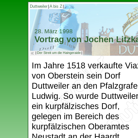
Duttweiler
|
A bis Z
|
28. März 1998
Vortrag von Jochen Litzk
|
Der Streit um die Haingeraide
|
Im Jahre 1518 verkaufte Via
von Oberstein sein Dorf
Duttweiler an den Pfalzgraf
Ludwig. So wurde Duttweile
ein kurpfälzisches Dorf,
gelegen im Bereich des
kurpfälzischen Oberamtes
Neustadt an der Haardt.