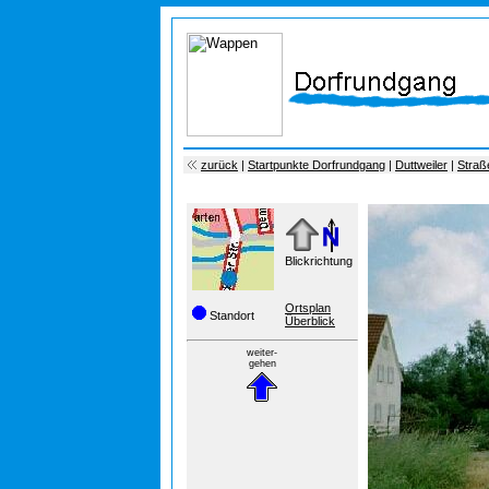
zurück
|
Startpunkte Dorfrundgang
|
Duttweiler
|
Straß
Blickrichtung
Ortsplan
Standort
Überblick
weiter-
gehen