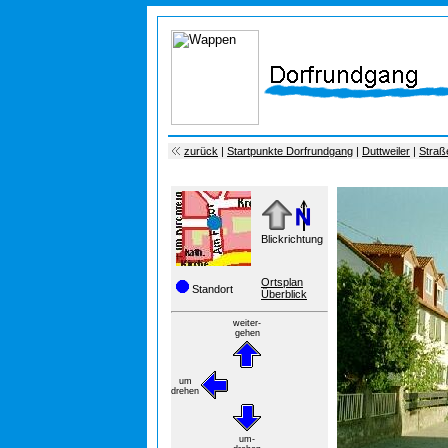
zurück
|
Startpunkte Dorfrundgang
|
Duttweiler
|
Straß
Blickrichtung
Ortsplan
Standort
Überblick
weiter-
gehen
um
drehen
um-