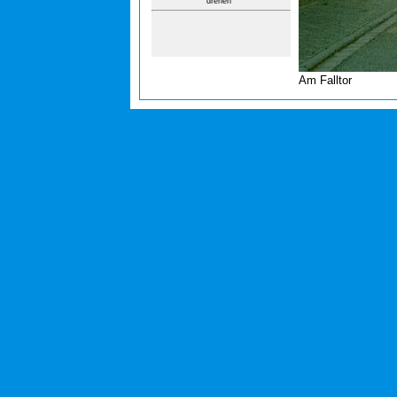
drehen
Am Falltor