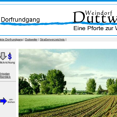
nkte Dorfrundgang
|
Duttweiler
|
Straßenverzeichnis
|
lickrichtung
Ortsplan
Überblick
um-
drehen