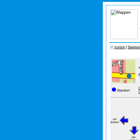
zurück
|
Startpu
B
Standort
um
drehen
um-