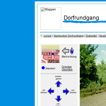
zurück
|
Startpunkte Dorfrundgang
|
Duttweiler
|
Straß
Blickrichtung
Ortsplan
Standort
Überblick
weiter-
gehen
um
um-
drehen
drehen
um-