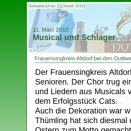
Duttweiler
|
A bis Z
|
Chronik 2010
|
11. März 2010
Musical und Schlager
|
|
Frauensingkreis Altdorf bei den Duttwe
Der Frauensingkreis Altdor
Senioren. Der Chor trug e
und Liedern aus Musicals 
dem Erfolgsstück Cats.
Auch die Dekoration war 
Thümling hat sich diesmal 
Ostern zum Motto gemacht